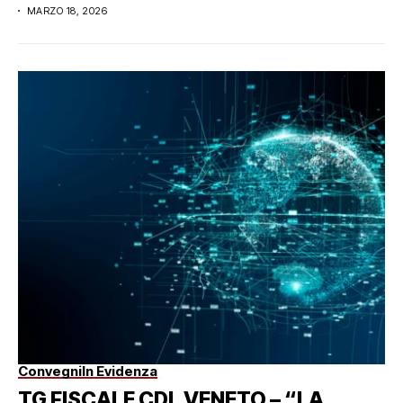
DEI...
MARZO 18, 2026
Convegni
In Evidenza
TG FISCALE CDL VENETO – “LA