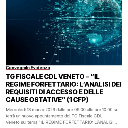
Convegni
In Evidenza
TG FISCALE CDL VENETO – “IL
REGIME FORFETTARIO: L’ANALISI DEI
REQUISITI DI ACCESSO E DELLE
CAUSE OSTATIVE” (1 CFP)
Mercoledì 18 marzo 2026 dalle ore 09.00 alle ore 10.00 si
terrà un nuovo appuntamento del TG Fiscale CDL
Veneto sul tema “IL REGIME FORFETTARIO: L’ANALISI