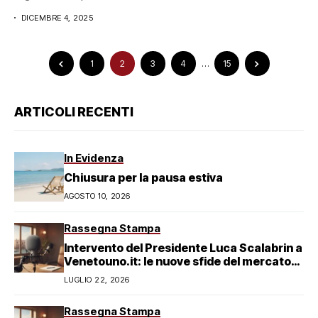
15.00...
DICEMBRE 4, 2025
1
2
3
4
…
15
ARTICOLI RECENTI
In Evidenza
Chiusura per la pausa estiva
AGOSTO 10, 2026
Rassegna Stampa
Intervento del Presidente Luca Scalabrin a
Venetouno.it: le nuove sfide del mercato
del lavoro veneziano
LUGLIO 22, 2026
Rassegna Stampa