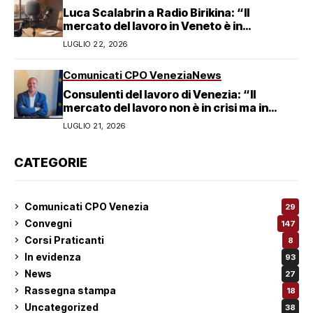
Luca Scalabrin a Radio Birikina: “Il
mercato del lavoro in Veneto è in
trasformazione”
LUGLIO 22, 2026
Comunicati CPO Venezia
News
Consulenti del lavoro di Venezia: “Il
mercato del lavoro non è in crisi ma in
trasformazione, serve responsabilità
LUGLIO 21, 2026
condivisa”
CATEGORIE
Comunicati CPO Venezia
29
Convegni
147
Corsi Praticanti
8
In evidenza
93
News
27
Rassegna stampa
18
Uncategorized
38