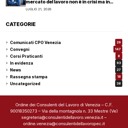
mercato del lavoro non è in crisi ma in
trasformazione, serve responsabilità
LUGLIO 21, 2026
condivisa”
CATEGORIE
Comunicati CPO Venezia
29
Convegni
147
Corsi Praticanti
8
In evidenza
93
News
27
Rassegna stampa
18
Uncategorized
38
Ordine dei Consulenti del Lavoro di Venezia – C.F.
90018350273 – Via della montagnola n. 33 Mestre (Ve)
segreteria@consulentidellavoro.venezia.it
–
ordine.venezia@consulentidellavoropec.it