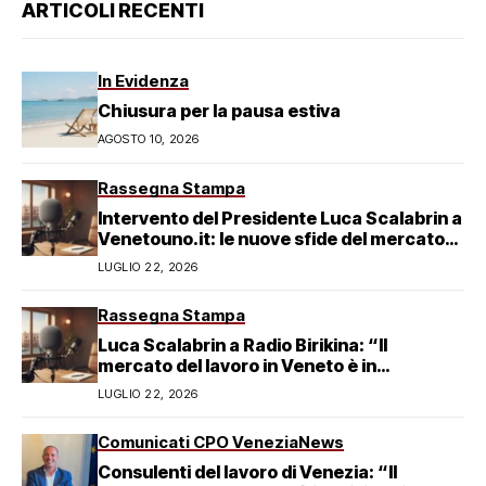
ARTICOLI RECENTI
In Evidenza
Chiusura per la pausa estiva
AGOSTO 10, 2026
Rassegna Stampa
Intervento del Presidente Luca Scalabrin a
Venetouno.it: le nuove sfide del mercato
del lavoro veneziano
LUGLIO 22, 2026
Rassegna Stampa
Luca Scalabrin a Radio Birikina: “Il
mercato del lavoro in Veneto è in
trasformazione”
LUGLIO 22, 2026
Comunicati CPO Venezia
News
Consulenti del lavoro di Venezia: “Il