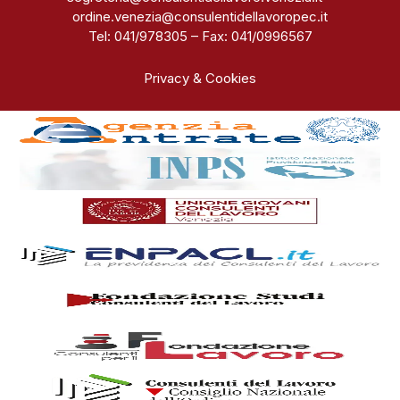
ordine.venezia@consulentidellavoropec.it
Tel: 041/978305 – Fax: 041/0996567
Privacy & Cookies