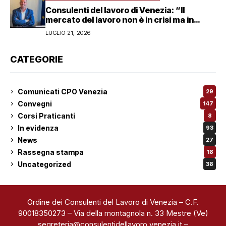
Consulenti del lavoro di Venezia: “Il
mercato del lavoro non è in crisi ma in
trasformazione, serve responsabilità
LUGLIO 21, 2026
condivisa”
CATEGORIE
Comunicati CPO Venezia
29
Convegni
147
Corsi Praticanti
8
In evidenza
93
News
27
Rassegna stampa
18
Uncategorized
38
Ordine dei Consulenti del Lavoro di Venezia – C.F.
90018350273 – Via della montagnola n. 33 Mestre (Ve)
segreteria@consulentidellavoro.venezia.it
–