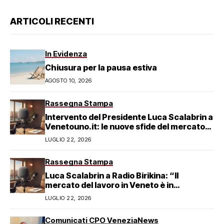
ARTICOLI RECENTI
In Evidenza
Chiusura per la pausa estiva
AGOSTO 10, 2026
Rassegna Stampa
Intervento del Presidente Luca Scalabrin a
Venetouno.it: le nuove sfide del mercato
del lavoro veneziano
LUGLIO 22, 2026
Rassegna Stampa
Luca Scalabrin a Radio Birikina: “Il
mercato del lavoro in Veneto è in
trasformazione”
LUGLIO 22, 2026
Comunicati CPO Venezia
News