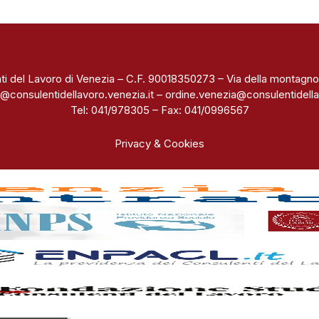
ti del Lavoro di Venezia – C.F. 90018350273 – Via della montagno
@consulentidellavoro.venezia.it
–
ordine.venezia@consulentidella
Tel: 041/978305 – Fax: 041/0996567
Privacy & Cookies