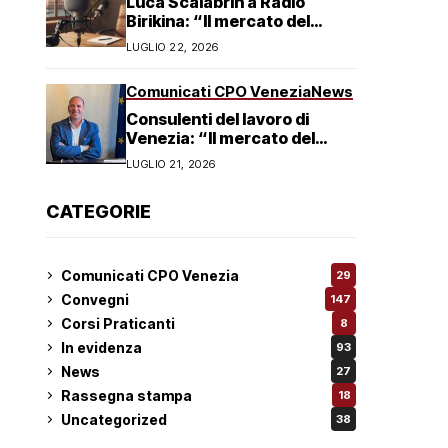
Luca Scalabrin a Radio
Birikina: “Il mercato del
lavoro in Veneto è in
LUGLIO 22, 2026
trasformazione”
Comunicati CPO Venezia
News
Consulenti del lavoro di
Venezia: “Il mercato del
lavoro non è in crisi ma in
LUGLIO 21, 2026
trasformazione, serve
responsabilità condivisa”
CATEGORIE
Comunicati CPO Venezia
29
Convegni
147
Corsi Praticanti
8
In evidenza
93
News
27
Rassegna stampa
18
Uncategorized
38