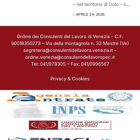
– nel territorio di Dolo – il...
APRILE 24, 2026
Ordine dei Consulenti del Lavoro di Venezia – C.F.
90018350273 – Via della montagnola n. 33 Mestre (Ve)
segreteria@consulentidellavoro.venezia.it
–
ordine.venezia@consulentidellavoropec.it
Tel: 041/978305 – Fax: 041/0996567
Privacy & Cookies