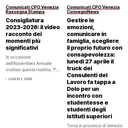
Comunicati CPO Venezia
Comunicati CPO Venezia
Rassegna Stampa
Convegni
News
Consigliatura
Gestire le
2023-2026: il video
emozioni,
racconto dei
comunicare in
momenti più
famiglia, scegliere
significativi
il proprio futuro con
consapevolezza:
In occasione
lunedì 27 aprile il
dell’Assemblea Annuale
truck dei
svoltasi questa mattina, 1°
Consulenti del
luglio 2026, abbiamo
LUGLIO 1, 2026
Lavoro fa tappa a
ripercorso...
Dolo per un
incontro con
studentesse e
studenti degli
istituti superiori
Torna in provincia di Venezia