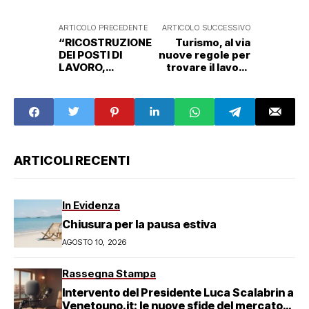
ARTICOLO PRECEDENTE
ARTICOLO SUCCESSIVO
“RICOSTRUZIONE
Turismo, al via
DEI POSTI DI
nuove regole per
LAVORO,
trovare il lavoro
POLARIZZAZIONE
stagionale
E MISMATCHING.
LA SOLUZIONE
CONTRO LA
CARENZA DEGLI
STAGIONALI È
FARE RETE”
ARTICOLI RECENTI
In Evidenza
Chiusura per la pausa estiva
AGOSTO 10, 2026
Rassegna Stampa
Intervento del Presidente Luca Scalabrin a
Venetouno.it: le nuove sfide del mercato