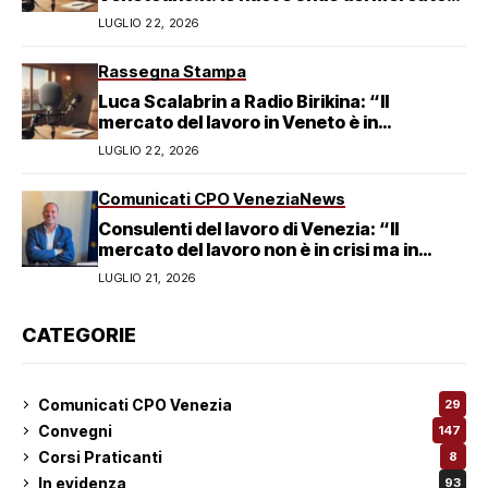
del lavoro veneziano
LUGLIO 22, 2026
Rassegna Stampa
Luca Scalabrin a Radio Birikina: “Il
mercato del lavoro in Veneto è in
trasformazione”
LUGLIO 22, 2026
Comunicati CPO Venezia
News
Consulenti del lavoro di Venezia: “Il
mercato del lavoro non è in crisi ma in
trasformazione, serve responsabilità
LUGLIO 21, 2026
condivisa”
CATEGORIE
Comunicati CPO Venezia
29
Convegni
147
Corsi Praticanti
8
In evidenza
93