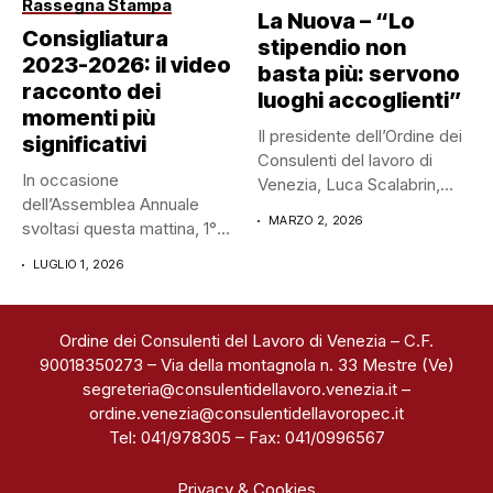
Rassegna Stampa
La Nuova – “Lo
Consigliatura
stipendio non
2023-2026: il video
basta più: servono
racconto dei
luoghi accoglienti”
momenti più
Il presidente dell’Ordine dei
significativi
Consulenti del lavoro di
In occasione
Venezia, Luca Scalabrin,
dell’Assemblea Annuale
spiega...
MARZO 2, 2026
svoltasi questa mattina, 1°
luglio 2026, abbiamo
LUGLIO 1, 2026
ripercorso...
Ordine dei Consulenti del Lavoro di Venezia – C.F.
90018350273 – Via della montagnola n. 33 Mestre (Ve)
segreteria@consulentidellavoro.venezia.it
–
ordine.venezia@consulentidellavoropec.it
Tel: 041/978305 – Fax: 041/0996567
Privacy & Cookies