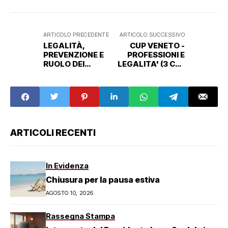
ARTICOLO PRECEDENTE
ARTICOLO SUCCESSIVO
LEGALITÀ,
CUP VENETO -
PREVENZIONE E
PROFESSIONI E
RUOLO DEI
LEGALITA' (3 CFP
PROFESSIONISTI:
DEONTOLOGICI)
MARTEDì 31
MAGGIO EVENTO
DEL CUP VENETO
A VENEZIA
ARTICOLI RECENTI
In Evidenza
Chiusura per la pausa estiva
AGOSTO 10, 2026
Rassegna Stampa