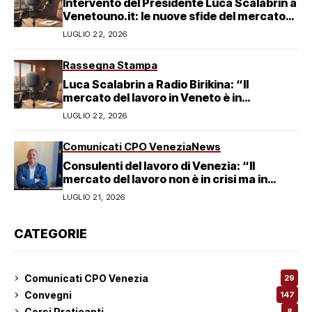
Intervento del Presidente Luca Scalabrin a
Venetouno.it: le nuove sfide del mercato
del lavoro veneziano
LUGLIO 22, 2026
Rassegna Stampa
Luca Scalabrin a Radio Birikina: “Il
mercato del lavoro in Veneto è in
trasformazione”
LUGLIO 22, 2026
Comunicati CPO Venezia
News
Consulenti del lavoro di Venezia: “Il
mercato del lavoro non è in crisi ma in
trasformazione, serve responsabilità
LUGLIO 21, 2026
condivisa”
CATEGORIE
Comunicati CPO Venezia
29
Convegni
147
Corsi Praticanti
8