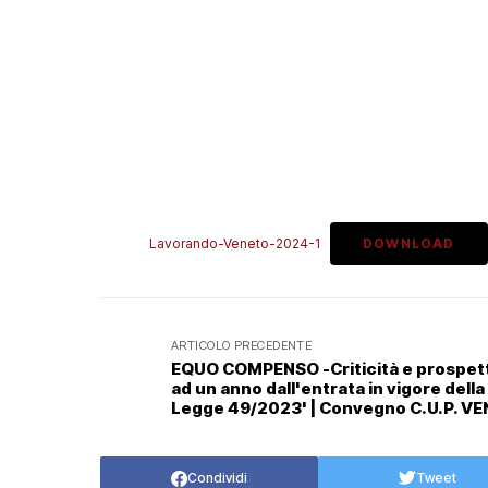
Lavorando-Veneto-2024-1
DOWNLOAD
ARTICOLO PRECEDENTE
EQUO COMPENSO -Criticità e prospet
ad un anno dall'entrata in vigore della
Legge 49/2023' | Convegno C.U.P. V
del 04.06.2024 h. 09.30-12.30 (3 CFP
Deontologia)
Condividi
Tweet