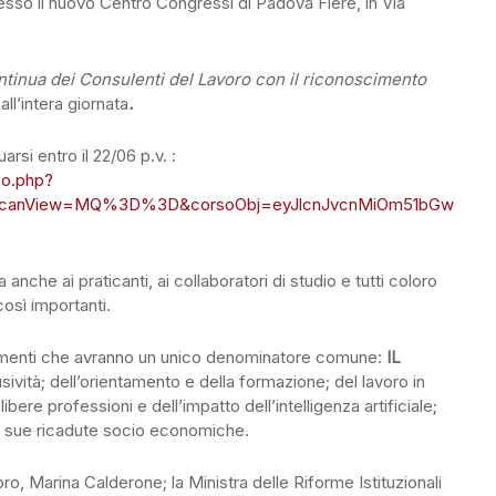
presso il nuovo Centro Congressi di Padova Fiere, in Via
ntinua dei Consulenti del Lavoro con il riconoscimento
ll’intera giornata
.
arsi entro il 22/06 p.v. :
so.php?
&canView=MQ%3D%3D&corsoObj=eyJlcnJvcnMiOm51bGw
nche ai praticanti, ai collaboratori di studio e tutti coloro
così importanti.
rgomenti che avranno un unico denominatore comune:
IL
lusività; dell’orientamento e della formazione; del lavoro in
ere professioni e dell’impatto dell’intelligenza artificiale;
e sue ricadute socio economiche.
ro, Marina Calderone; la Ministra delle Riforme Istituzionali