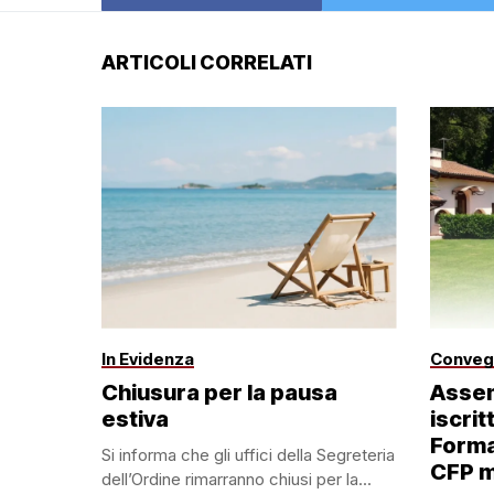
ARTICOLI CORRELATI
In Evidenza
Conveg
Chiusura per la pausa
Assem
estiva
iscri
Forma
Si informa che gli uffici della Segreteria
CFP m
dell’Ordine rimarranno chiusi per la...