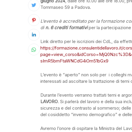
giugno 2024
, dalle ore 10.00 alle ore 18.00, 
Tommaseo 59 a Padova.
L’evento è accreditato per la formazione co
di
n. 6 crediti formativi
per la partecipazione a
Link diretto per le iscrizioni dei CdL, da effettu
https://formazione.consulentidellavoro.it/cor
page=view_corso&idCorso=MjQ0Nzc%3D
sImR5bmFtaWNCdG4iOm51bGx9
L’evento è “aperto” non solo per i colleghi ma a
interessati ad ascoltare la trattazione di temi 
Durante l’evento verranno trattati temi e a
LAVORO
. Si parlerà del lavoro e della sua inc
sicurezza e del contrasto al sommerso; delle lib
del cosiddetto “inverno demografico” e dell
Avremo l’onore di ospitare la Ministra del Lavo