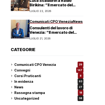
Luca Scalabrin a Radio
Birikina: “Il mercato del
lavoro in Veneto è in
LUGLIO 22, 2026
trasformazione”
Comunicati CPO Venezia
News
Consulenti del lavoro di
Venezia: “Il mercato del
lavoro non è in crisi ma in
LUGLIO 21, 2026
trasformazione, serve
responsabilità condivisa”
CATEGORIE
Comunicati CPO Venezia
29
Convegni
147
Corsi Praticanti
8
In evidenza
93
News
27
Rassegna stampa
18
Uncategorized
38