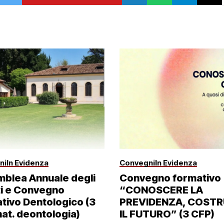
ni
In Evidenza
Convegni
In Evidenza
blea Annuale degli
Convegno formativo
tti e Convegno
“CONOSCERE LA
tivo Dentologico (3
PREVIDENZA, COSTR
at. deontologia)
IL FUTURO” (3 CFP)