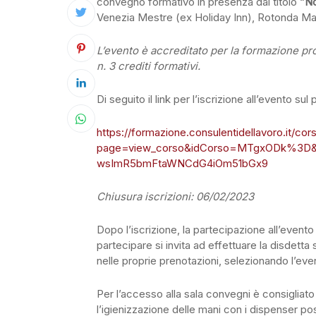
convegno formativo in presenza dal titolo “
No
Venezia Mestre (ex Holiday Inn), Rotonda Ma
L’evento è accreditato per la formazione pro
n. 3 crediti formativi.
Di seguito il link per l’iscrizione all’evento s
https://formazione.consulentidellavoro.it/cor
page=view_corso&idCorso=MTgxODk%3D
wsImR5bmFtaWNCdG4iOm51bGx9
Chiusura iscrizioni: 06/02/2023
Dopo l’iscrizione, la partecipazione all’event
partecipare si invita ad effettuare la disdetta
nelle proprie prenotazioni, selezionando l’eve
Per l’accesso alla sala convegni è consigliat
l’igienizzazione delle mani con i dispenser pos