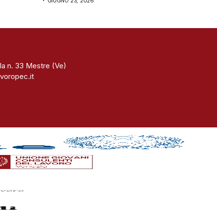
GIUGNO 23, 2026
la n. 33 Mestre (Ve)
voropec.it