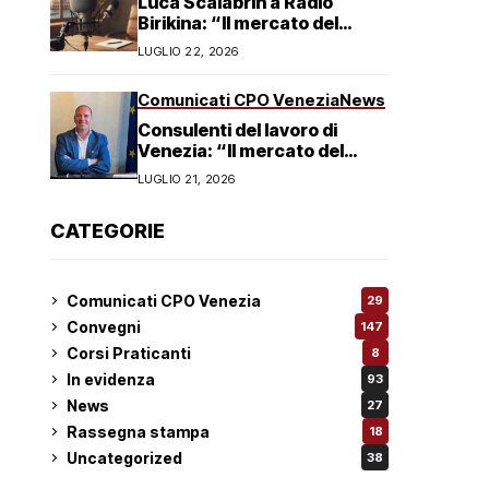
Luca Scalabrin a Radio
Birikina: “Il mercato del
lavoro in Veneto è in
LUGLIO 22, 2026
trasformazione”
Comunicati CPO Venezia
News
Consulenti del lavoro di
Venezia: “Il mercato del
lavoro non è in crisi ma in
LUGLIO 21, 2026
trasformazione, serve
responsabilità condivisa”
CATEGORIE
Comunicati CPO Venezia
29
Convegni
147
Corsi Praticanti
8
In evidenza
93
News
27
Rassegna stampa
18
Uncategorized
38