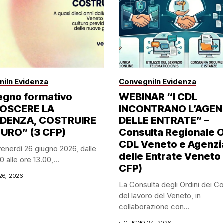
ni
In Evidenza
Convegni
In Evidenza
gno formativo
WEBINAR “I CDL
OSCERE LA
INCONTRANO L’AGEN
IDENZA, COSTRUIRE
DELLE ENTRATE” –
TURO” (3 CFP)
Consulta Regionale O
CDL Veneto e Agenzi
 venerdì 26 giugno 2026, dalle
delle Entrate Veneto 
 alle ore 13.00,...
CFP)
26, 2026
La Consulta degli Ordini dei Co
del lavoro del Veneto, in
collaborazione con...
GIUGNO 24, 2026