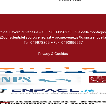
ti del Lavoro di Venezia – C.F. 90018350273 – Via della montagno
@consulentidellavoro.venezia.it
–
ordine.venezia@consulentidella
Tel: 041/978305 – Fax: 041/0996567
Privacy & Cookies