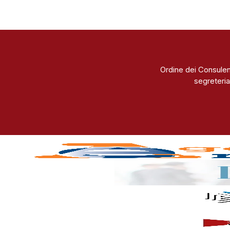
Ordine dei Consulen
segreteria