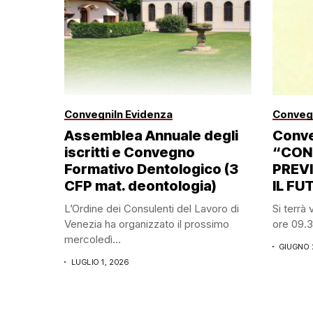
Convegni
In Evidenza
Conveg
Assemblea Annuale degli
Conve
iscritti e Convegno
“CON
Formativo Dentologico (3
PREV
CFP mat. deontologia)
IL FU
L’Ordine dei Consulenti del Lavoro di
Si terrà
Venezia ha organizzato il prossimo
ore 09.30
mercoledì...
GIUGNO 
LUGLIO 1, 2026