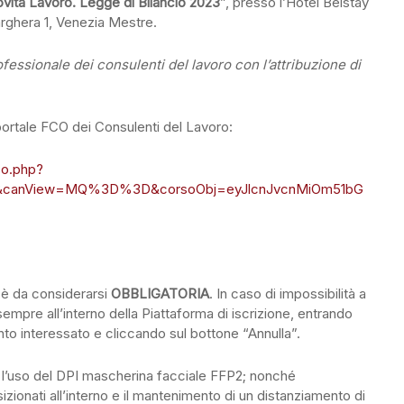
vità Lavoro. Legge di Bilancio 2023
”, presso l’Hotel Belstay
rghera 1, Venezia Mestre.
fessionale dei consulenti del lavoro con l’attribuzione di
ul portale FCO dei Consulenti del Lavoro:
so.php?
&canView=MQ%3D%3D&corsoObj=eyJlcnJvcnMiOm51bG
o è da considerarsi
OBBLIGATORIA
. In caso di impossibilità a
 sempre all’interno della Piattaforma di iscrizione, entrando
nto interessato e cliccando sul bottone “Annulla”.
o l’uso del DPI mascherina facciale FFP2; nonché
izionati all’interno e il mantenimento di un distanziamento di