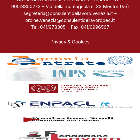
90018350273 – Via della montagnola n. 33 Mestre (Ve)
segreteria@consulentidellavoro.venezia.it
–
ordine.venezia@consulentidellavoropec.it
Tel: 041/978305 – Fax: 041/0996567
Privacy & Cookies