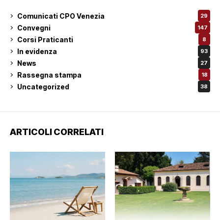
Comunicati CPO Venezia
29
Convegni
147
Corsi Praticanti
8
In evidenza
93
News
27
Rassegna stampa
18
Uncategorized
38
ARTICOLI CORRELATI