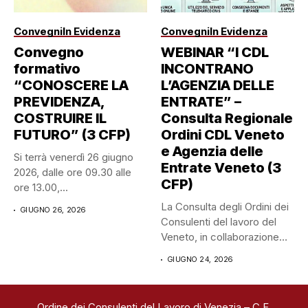
Convegni
In Evidenza
Convegni
In Evidenza
Convegno
WEBINAR “I CDL
formativo
INCONTRANO
“CONOSCERE LA
L’AGENZIA DELLE
PREVIDENZA,
ENTRATE” –
COSTRUIRE IL
Consulta Regionale
FUTURO” (3 CFP)
Ordini CDL Veneto
e Agenzia delle
Si terrà venerdì 26 giugno
Entrate Veneto (3
2026, dalle ore 09.30 alle
CFP)
ore 13.00,...
La Consulta degli Ordini dei
GIUGNO 26, 2026
Consulenti del lavoro del
Veneto, in collaborazione
con...
GIUGNO 24, 2026
Ordine dei Consulenti del Lavoro di Venezia – C.F.