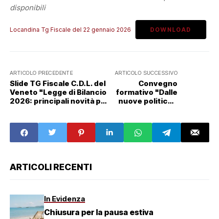
disponibili
Locandina Tg Fiscale del 22 gennaio 2026
DOWNLOAD
ARTICOLO PRECEDENTE
ARTICOLO SUCCESSIVO
Slide TG Fiscale C.D.L. del
Convegno
Veneto "Legge di Bilancio
formativo "Dal­le
2026: principali novità per
nuove politiche
le imprese" - 22/01/2026
attive in Veneto
alla promozione
welfare di
categoria" (4
CFP)
ARTICOLI RECENTI
In Evidenza
Chiusura per la pausa estiva