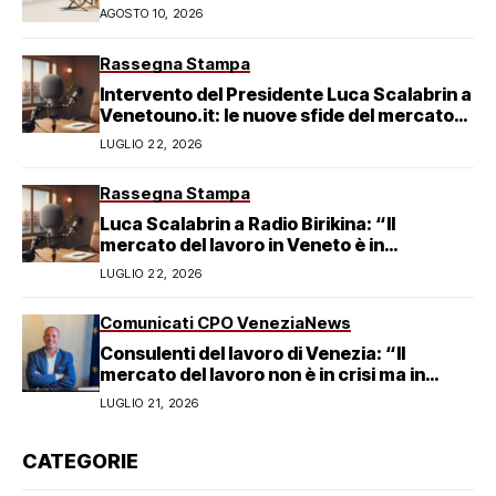
AGOSTO 10, 2026
Rassegna Stampa
Intervento del Presidente Luca Scalabrin a
Venetouno.it: le nuove sfide del mercato
del lavoro veneziano
LUGLIO 22, 2026
Rassegna Stampa
Luca Scalabrin a Radio Birikina: “Il
mercato del lavoro in Veneto è in
trasformazione”
LUGLIO 22, 2026
Comunicati CPO Venezia
News
Consulenti del lavoro di Venezia: “Il
mercato del lavoro non è in crisi ma in
trasformazione, serve responsabilità
LUGLIO 21, 2026
condivisa”
CATEGORIE