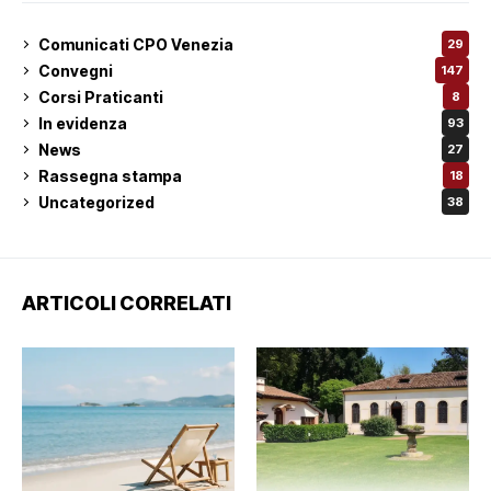
Comunicati CPO Venezia
29
Convegni
147
Corsi Praticanti
8
In evidenza
93
News
27
Rassegna stampa
18
Uncategorized
38
ARTICOLI CORRELATI