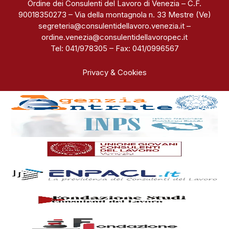
Ordine dei Consulenti del Lavoro di Venezia – C.F.
90018350273 – Via della montagnola n. 33 Mestre (Ve)
segreteria@consulentidellavoro.venezia.it
–
ordine.venezia@consulentidellavoropec.it
Tel: 041/978305 – Fax: 041/0996567
Privacy & Cookies