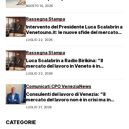
AGOSTO 10, 2026
Rassegna Stampa
Intervento del Presidente Luca Scalabrin a
Venetouno.it: le nuove sfide del mercato
del lavoro veneziano
LUGLIO 22, 2026
Rassegna Stampa
Luca Scalabrin a Radio Birikina: “Il
mercato del lavoro in Veneto è in
trasformazione”
LUGLIO 22, 2026
Comunicati CPO Venezia
News
Consulenti del lavoro di Venezia: “Il
mercato del lavoro non è in crisi ma in
trasformazione, serve responsabilità
LUGLIO 21, 2026
condivisa”
CATEGORIE