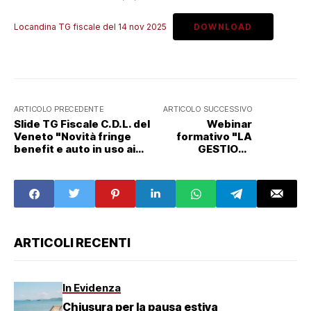
Locandina TG fiscale del 14 nov 2025
DOWNLOAD
ARTICOLO PRECEDENTE
ARTICOLO SUCCESSIVO
Slide TG Fiscale C.D.L. del
Webinar
Veneto "Novità fringe
formativo "LA
benefit e auto in uso ai
GESTIONE
dipendenti" - 14/11/2025
DELL'APPRENDIST
ATO" (3 CFP)
ARTICOLI RECENTI
In Evidenza
Chiusura per la pausa estiva