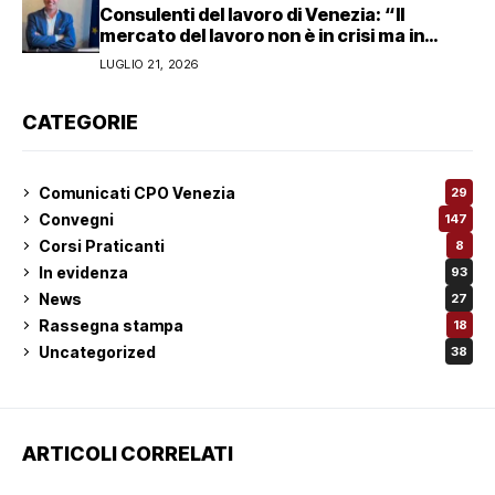
Consulenti del lavoro di Venezia: “Il
mercato del lavoro non è in crisi ma in
trasformazione, serve responsabilità
LUGLIO 21, 2026
condivisa”
CATEGORIE
Comunicati CPO Venezia
29
Convegni
147
Corsi Praticanti
8
In evidenza
93
News
27
Rassegna stampa
18
Uncategorized
38
ARTICOLI CORRELATI