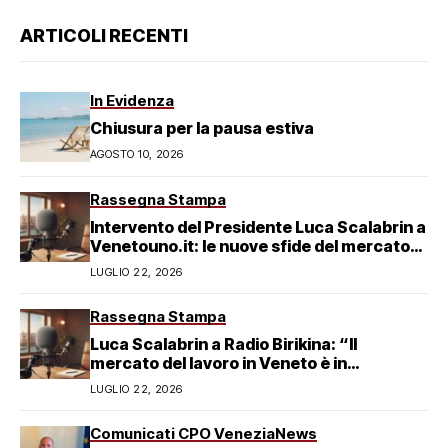
ARTICOLI RECENTI
In Evidenza
Chiusura per la pausa estiva
AGOSTO 10, 2026
Rassegna Stampa
Intervento del Presidente Luca Scalabrin a
Venetouno.it: le nuove sfide del mercato
del lavoro veneziano
LUGLIO 22, 2026
Rassegna Stampa
Luca Scalabrin a Radio Birikina: “Il
mercato del lavoro in Veneto è in
trasformazione”
LUGLIO 22, 2026
Comunicati CPO Venezia
News