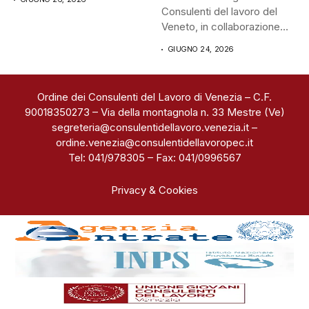
Consulenti del lavoro del
Veneto, in collaborazione
con...
GIUGNO 24, 2026
Ordine dei Consulenti del Lavoro di Venezia – C.F.
90018350273 – Via della montagnola n. 33 Mestre (Ve)
segreteria@consulentidellavoro.venezia.it
–
ordine.venezia@consulentidellavoropec.it
Tel: 041/978305 – Fax: 041/0996567
Privacy & Cookies