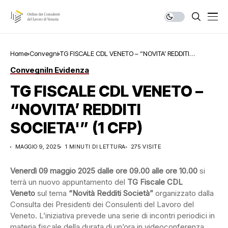
Home
Convegni
TG FISCALE CDL VENETO – “NOVITA’ REDDITI
SOCIETA'” (1 CFP)
Convegni
In Evidenza
TG FISCALE CDL VENETO –
“NOVITA’ REDDITI
SOCIETA'” (1 CFP)
MAGGIO 9, 2025
1 MINUTI DI LETTURA
275 VISITE
Venerdì 09 maggio 2025 dalle ore 09.00 alle ore 10.00
si
terrà un nuovo appuntamento del
TG Fiscale CDL
Veneto
sul tema
“Novità Redditi Società”
organizzato dalla
Consulta dei Presidenti dei Consulenti del Lavoro del
Veneto. L’iniziativa prevede una serie di incontri periodici in
materia fiscale della durata di un’ora in videoconferenza.