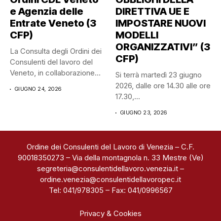
e Agenzia delle
DIRETTIVA UE E
Entrate Veneto (3
IMPOSTARE NUOVI
CFP)
MODELLI
ORGANIZZATIVI” (3
La Consulta degli Ordini dei
CFP)
Consulenti del lavoro del
Veneto, in collaborazione
Si terrà martedì 23 giugno
con...
2026, dalle ore 14.30 alle ore
GIUGNO 24, 2026
17.30,...
GIUGNO 23, 2026
Ordine dei Consulenti del Lavoro di Venezia – C.F.
90018350273 – Via della montagnola n. 33 Mestre (Ve)
segreteria@consulentidellavoro.venezia.it
–
ordine.venezia@consulentidellavoropec.it
Tel: 041/978305 – Fax: 041/0996567
Privacy & Cookies