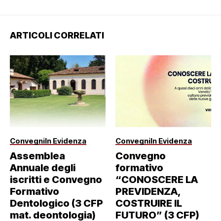
ARTICOLI CORRELATI
Convegni
In Evidenza
Convegni
In Evidenza
Assemblea
Convegno
Annuale degli
formativo
iscritti e Convegno
“CONOSCERE LA
Formativo
PREVIDENZA,
Dentologico (3 CFP
COSTRUIRE IL
mat. deontologia)
FUTURO” (3 CFP)