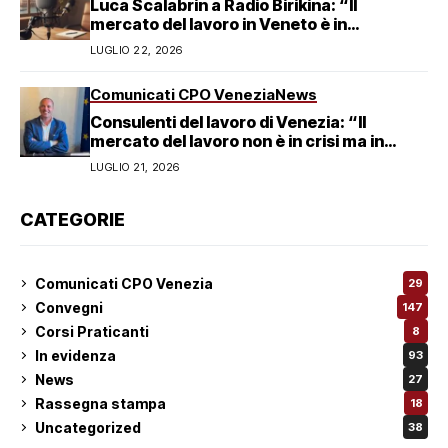
Luca Scalabrin a Radio Birikina: “Il
mercato del lavoro in Veneto è in
trasformazione”
LUGLIO 22, 2026
Comunicati CPO Venezia
News
Consulenti del lavoro di Venezia: “Il
mercato del lavoro non è in crisi ma in
trasformazione, serve responsabilità
LUGLIO 21, 2026
condivisa”
CATEGORIE
Comunicati CPO Venezia
29
Convegni
147
Corsi Praticanti
8
In evidenza
93
News
27
Rassegna stampa
18
Uncategorized
38