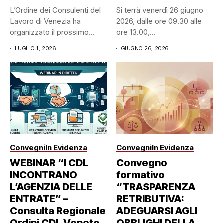
L’Ordine dei Consulenti del
Si terrà venerdì 26 giugno
Lavoro di Venezia ha
2026, dalle ore 09.30 alle
organizzato il prossimo
ore 13.00,...
mercoledì...
LUGLIO 1, 2026
GIUGNO 26, 2026
Convegni
In Evidenza
Convegni
In Evidenza
WEBINAR “I CDL
Convegno
INCONTRANO
formativo
L’AGENZIA DELLE
“TRASPARENZA
ENTRATE” –
RETRIBUTIVA:
Consulta Regionale
ADEGUARSI AGLI
Ordini CDL Veneto
OBBLIGHI DELLA