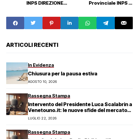
INPS DIREZIONE
Provinciale INPS di
PROVINCIALE
Venezia - 21/06/2022
VENEZIA
[WEBINAR] - 2
CFP
ARTICOLI RECENTI
In Evidenza
Chiusura per la pausa estiva
AGOSTO 10, 2026
Rassegna Stampa
Intervento del Presidente Luca Scalabrin a
Venetouno.it: le nuove sfide del mercato
del lavoro veneziano
LUGLIO 22, 2026
Rassegna Stampa