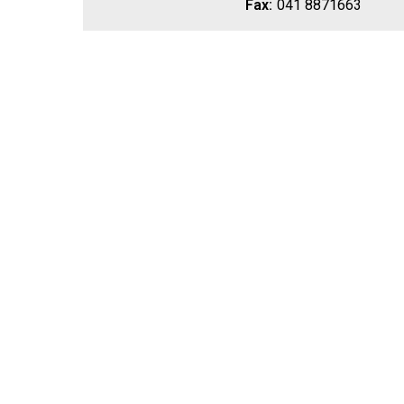
Fax:
041 8871663