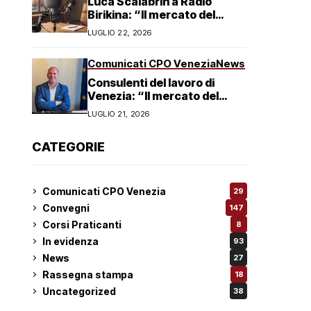
Luca Scalabrin a Radio
Birikina: “Il mercato del
lavoro in Veneto è in
LUGLIO 22, 2026
trasformazione”
Comunicati CPO Venezia
News
Consulenti del lavoro di
Venezia: “Il mercato del
lavoro non è in crisi ma in
LUGLIO 21, 2026
trasformazione, serve
responsabilità condivisa”
CATEGORIE
Comunicati CPO Venezia
29
Convegni
147
Corsi Praticanti
8
In evidenza
93
News
27
Rassegna stampa
18
Uncategorized
38