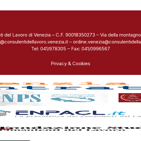
ti del Lavoro di Venezia – C.F. 90018350273 – Via della montagno
@consulentidellavoro.venezia.it
–
ordine.venezia@consulentidella
Tel: 041/978305 – Fax: 041/0996567
Privacy & Cookies