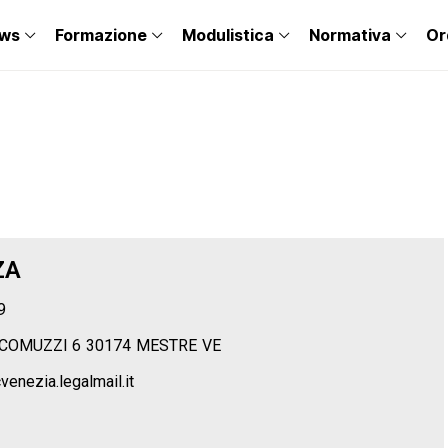
ws
Formazione
Modulistica
Normativa
Or
ZA
9
ACOMUZZI 6
30174
MESTRE
VE
enezia.legalmail.it