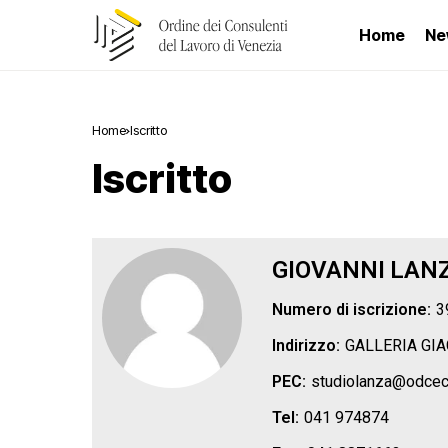
Home
Ne
Home
Iscritto
Iscritto
GIOVANNI
LAN
Numero di iscrizione:
3
Indirizzo:
GALLERIA GI
PEC:
studiolanza@odcecv
Tel:
041 974874