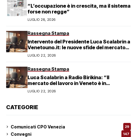
“L’occupazione è in crescita, ma il sistema
forse non regge”
LUGLIO 28, 2026
Rassegna Stampa
Intervento del Presidente Luca Scalabrin a
Venetouno.it: le nuove sfide del mercato
del lavoro veneziano
LUGLIO 22, 2026
Rassegna Stampa
Luca Scalabrin a Radio Birikina: “Il
mercato del lavoro in Veneto è in
trasformazione”
LUGLIO 22, 2026
CATEGORIE
Comunicati CPO Venezia
29
Convegni
147