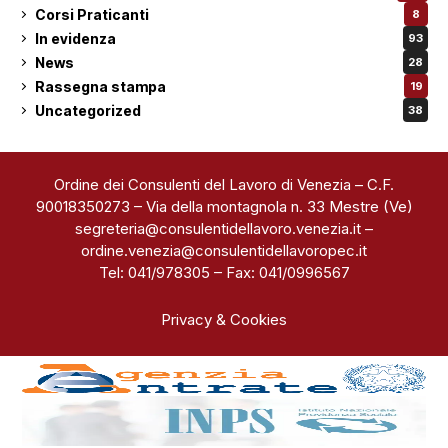
Corsi Praticanti
8
In evidenza
93
News
28
Rassegna stampa
19
Uncategorized
38
Ordine dei Consulenti del Lavoro di Venezia – C.F.
90018350273 – Via della montagnola n. 33 Mestre (Ve)
segreteria@consulentidellavoro.venezia.it
–
ordine.venezia@consulentidellavoropec.it
Tel: 041/978305 – Fax: 041/0996567
Privacy & Cookies