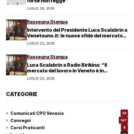
forse non regge”
LUGLIO 28, 2026
Rassegna Stampa
Intervento del Presidente Luca Scalabrin a
Venetouno.it: le nuove sfide del mercato
del lavoro veneziano
LUGLIO 22, 2026
Rassegna Stampa
Luca Scalabrin a Radio Birikina: “Il
mercato del lavoro in Veneto è in
trasformazione”
LUGLIO 22, 2026
CATEGORIE
Comunicati CPO Venezia
29
Convegni
147
Corsi Praticanti
8