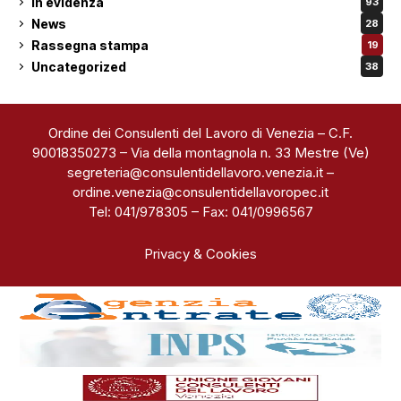
In evidenza
93
News
28
Rassegna stampa
19
Uncategorized
38
Ordine dei Consulenti del Lavoro di Venezia – C.F.
90018350273 – Via della montagnola n. 33 Mestre (Ve)
segreteria@consulentidellavoro.venezia.it
–
ordine.venezia@consulentidellavoropec.it
Tel: 041/978305 – Fax: 041/0996567
Privacy & Cookies