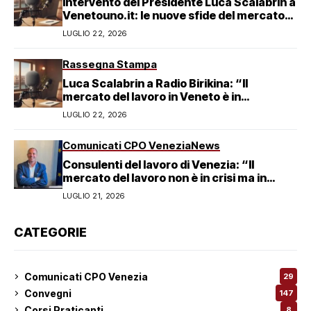
Intervento del Presidente Luca Scalabrin a
Venetouno.it: le nuove sfide del mercato
del lavoro veneziano
LUGLIO 22, 2026
Rassegna Stampa
Luca Scalabrin a Radio Birikina: “Il
mercato del lavoro in Veneto è in
trasformazione”
LUGLIO 22, 2026
Comunicati CPO Venezia
News
Consulenti del lavoro di Venezia: “Il
mercato del lavoro non è in crisi ma in
trasformazione, serve responsabilità
LUGLIO 21, 2026
condivisa”
CATEGORIE
Comunicati CPO Venezia
29
Convegni
147
Corsi Praticanti
8