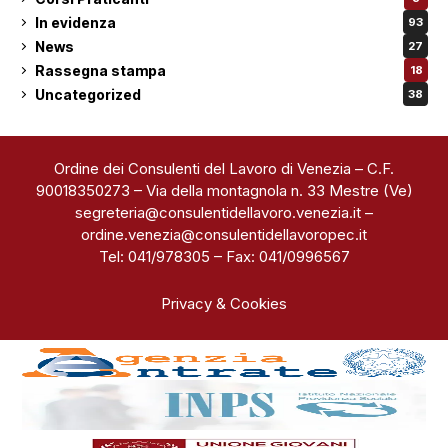
In evidenza
93
News
27
Rassegna stampa
18
Uncategorized
38
Ordine dei Consulenti del Lavoro di Venezia – C.F.
90018350273 – Via della montagnola n. 33 Mestre (Ve)
segreteria@consulentidellavoro.venezia.it
–
ordine.venezia@consulentidellavoropec.it
Tel: 041/978305 – Fax: 041/0996567
Privacy & Cookies