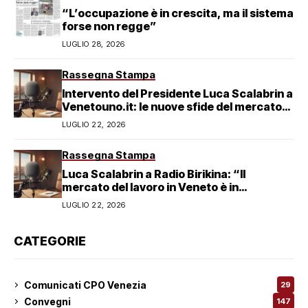
“L’occupazione è in crescita, ma il sistema
forse non regge”
LUGLIO 28, 2026
Rassegna Stampa
Intervento del Presidente Luca Scalabrin a
Venetouno.it: le nuove sfide del mercato
del lavoro veneziano
LUGLIO 22, 2026
Rassegna Stampa
Luca Scalabrin a Radio Birikina: “Il
mercato del lavoro in Veneto è in
trasformazione”
LUGLIO 22, 2026
CATEGORIE
Comunicati CPO Venezia
29
Convegni
147