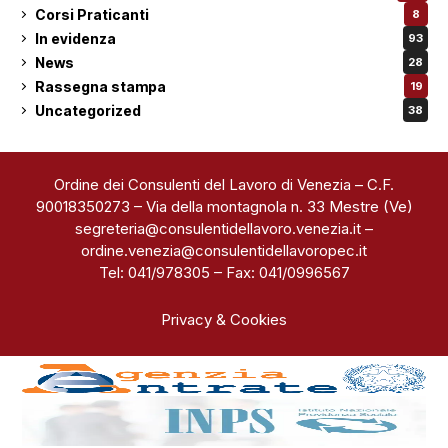
Corsi Praticanti
8
In evidenza
93
News
28
Rassegna stampa
19
Uncategorized
38
Ordine dei Consulenti del Lavoro di Venezia – C.F.
90018350273 – Via della montagnola n. 33 Mestre (Ve)
segreteria@consulentidellavoro.venezia.it
–
ordine.venezia@consulentidellavoropec.it
Tel: 041/978305 – Fax: 041/0996567
Privacy & Cookies