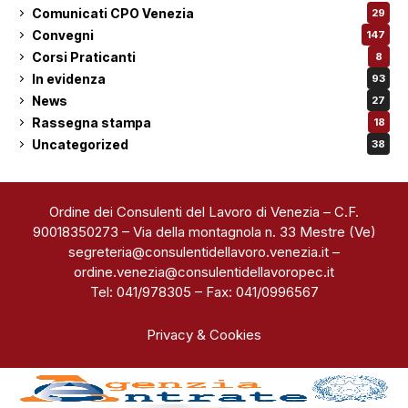
Comunicati CPO Venezia
29
Convegni
147
Corsi Praticanti
8
In evidenza
93
News
27
Rassegna stampa
18
Uncategorized
38
Ordine dei Consulenti del Lavoro di Venezia – C.F.
90018350273 – Via della montagnola n. 33 Mestre (Ve)
segreteria@consulentidellavoro.venezia.it
–
ordine.venezia@consulentidellavoropec.it
Tel: 041/978305 – Fax: 041/0996567
Privacy & Cookies