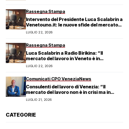
Rassegna Stampa
Intervento del Presidente Luca Scalabrin a
Venetouno.it: le nuove sfide del mercato
del lavoro veneziano
LUGLIO 22, 2026
Rassegna Stampa
Luca Scalabrin a Radio Birikina: “Il
mercato del lavoro in Veneto è in
trasformazione”
LUGLIO 22, 2026
Comunicati CPO Venezia
News
Consulenti del lavoro di Venezia: “Il
mercato del lavoro non è in crisi ma in
trasformazione, serve responsabilità
LUGLIO 21, 2026
condivisa”
CATEGORIE