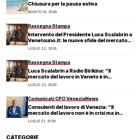
Chiusura per la pausa estiva
AGOSTO 10, 2026
Rassegna Stampa
Intervento del Presidente Luca Scalabrin a
Venetouno.it: le nuove sfide del mercato
del lavoro veneziano
LUGLIO 22, 2026
Rassegna Stampa
Luca Scalabrin a Radio Birikina: “Il
mercato del lavoro in Veneto è in
trasformazione”
LUGLIO 22, 2026
Comunicati CPO Venezia
News
Consulenti del lavoro di Venezia: “Il
mercato del lavoro non è in crisi ma in
trasformazione, serve responsabilità
LUGLIO 21, 2026
condivisa”
CATEGORIE