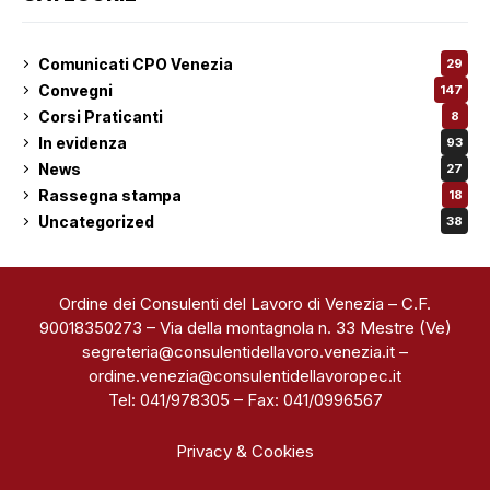
Comunicati CPO Venezia
29
Convegni
147
Corsi Praticanti
8
In evidenza
93
News
27
Rassegna stampa
18
Uncategorized
38
Ordine dei Consulenti del Lavoro di Venezia – C.F.
90018350273 – Via della montagnola n. 33 Mestre (Ve)
segreteria@consulentidellavoro.venezia.it
–
ordine.venezia@consulentidellavoropec.it
Tel: 041/978305 – Fax: 041/0996567
Privacy & Cookies