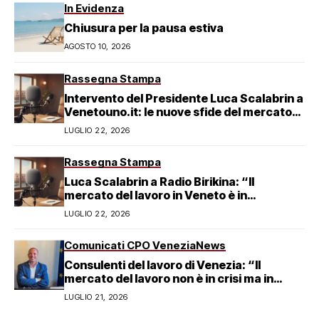
In Evidenza
Chiusura per la pausa estiva
AGOSTO 10, 2026
Rassegna Stampa
Intervento del Presidente Luca Scalabrin a
Venetouno.it: le nuove sfide del mercato
del lavoro veneziano
LUGLIO 22, 2026
Rassegna Stampa
Luca Scalabrin a Radio Birikina: “Il
mercato del lavoro in Veneto è in
trasformazione”
LUGLIO 22, 2026
Comunicati CPO Venezia
News
Consulenti del lavoro di Venezia: “Il
mercato del lavoro non è in crisi ma in
trasformazione, serve responsabilità
LUGLIO 21, 2026
condivisa”