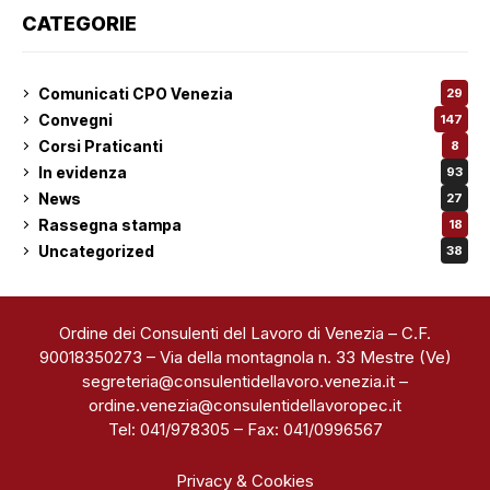
CATEGORIE
Comunicati CPO Venezia
29
Convegni
147
Corsi Praticanti
8
In evidenza
93
News
27
Rassegna stampa
18
Uncategorized
38
Ordine dei Consulenti del Lavoro di Venezia – C.F.
90018350273 – Via della montagnola n. 33 Mestre (Ve)
segreteria@consulentidellavoro.venezia.it
–
ordine.venezia@consulentidellavoropec.it
Tel: 041/978305 – Fax: 041/0996567
Privacy & Cookies