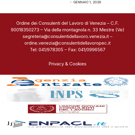
GENNAIO 1, 2026
Ordine dei Consulenti del Lavoro di Venezia – C.F.
90018350273 – Via della montagnola n. 33 Mestre (Ve)
segreteria@consulentidellavoro.venezia.it
–
ordine.venezia@consulentidellavoropec.it
Tel: 041/978305 – Fax: 041/0996567
Privacy & Cookies