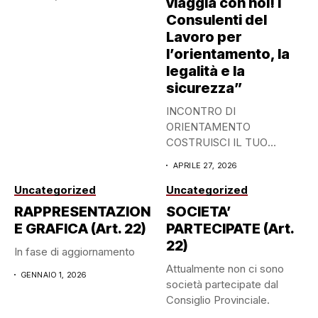
viaggia con noi! I
Consulenti del
Lavoro per
l’orientamento, la
legalità e la
sicurezza”
INCONTRO DI
ORIENTAMENTO
COSTRUISCI IL TUO
DOMANI: SCEGLI CON
APRILE 27, 2026
CONSAPEVOLEZZA 27
APRILE...
Uncategorized
Uncategorized
RAPPRESENTAZION
SOCIETA’
E GRAFICA (Art. 22)
PARTECIPATE (Art.
22)
In fase di aggiornamento
Attualmente non ci sono
GENNAIO 1, 2026
società partecipate dal
Consiglio Provinciale.