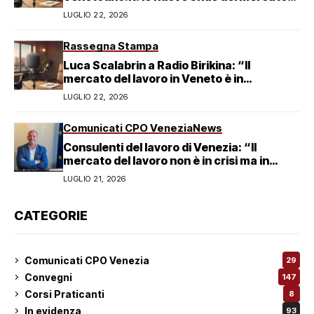
del lavoro veneziano
LUGLIO 22, 2026
Rassegna Stampa
Luca Scalabrin a Radio Birikina: “Il
mercato del lavoro in Veneto è in
trasformazione”
LUGLIO 22, 2026
Comunicati CPO Venezia
News
Consulenti del lavoro di Venezia: “Il
mercato del lavoro non è in crisi ma in
trasformazione, serve responsabilità
LUGLIO 21, 2026
condivisa”
CATEGORIE
Comunicati CPO Venezia
29
Convegni
147
Corsi Praticanti
8
In evidenza
93