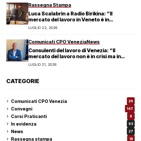
Rassegna Stampa
Luca Scalabrin a Radio Birikina: “Il
mercato del lavoro in Veneto è in
trasformazione”
LUGLIO 22, 2026
Comunicati CPO Venezia
News
Consulenti del lavoro di Venezia: “Il
mercato del lavoro non è in crisi ma in
trasformazione, serve responsabilità
LUGLIO 21, 2026
condivisa”
CATEGORIE
Comunicati CPO Venezia
29
Convegni
147
Corsi Praticanti
8
In evidenza
93
News
27
Rassegna stampa
18