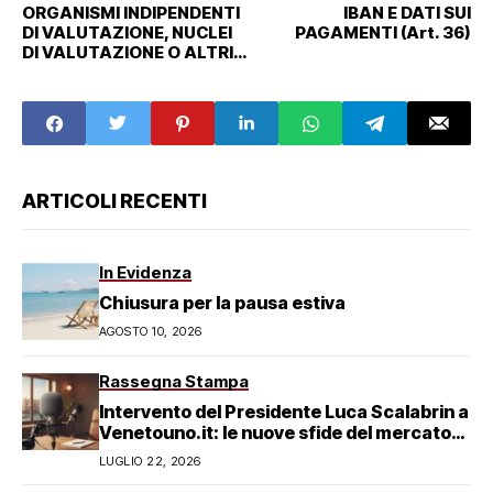
ORGANISMI INDIPENDENTI
IBAN E DATI SUI
DI VALUTAZIONE, NUCLEI
PAGAMENTI (Art. 36)
DI VALUTAZIONE O ALTRI
ORGANISMI CON FUNZIONI
ANALOGHE (Art. 31)
ARTICOLI RECENTI
In Evidenza
Chiusura per la pausa estiva
AGOSTO 10, 2026
Rassegna Stampa
Intervento del Presidente Luca Scalabrin a
Venetouno.it: le nuove sfide del mercato
del lavoro veneziano
LUGLIO 22, 2026