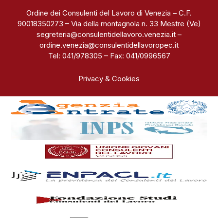
Ordine dei Consulenti del Lavoro di Venezia – C.F.
90018350273 – Via della montagnola n. 33 Mestre (Ve)
segreteria@consulentidellavoro.venezia.it
–
ordine.venezia@consulentidellavoropec.it
Tel: 041/978305 – Fax: 041/0996567
Privacy & Cookies