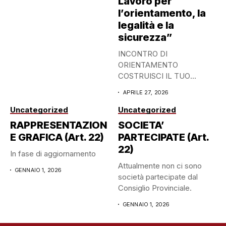
Lavoro per
l’orientamento, la
legalità e la
sicurezza”
INCONTRO DI
ORIENTAMENTO
COSTRUISCI IL TUO
DOMANI: SCEGLI CON
APRILE 27, 2026
CONSAPEVOLEZZA 27
APRILE...
Uncategorized
Uncategorized
RAPPRESENTAZION
SOCIETA’
E GRAFICA (Art. 22)
PARTECIPATE (Art.
22)
In fase di aggiornamento
Attualmente non ci sono
GENNAIO 1, 2026
società partecipate dal
Consiglio Provinciale.
GENNAIO 1, 2026