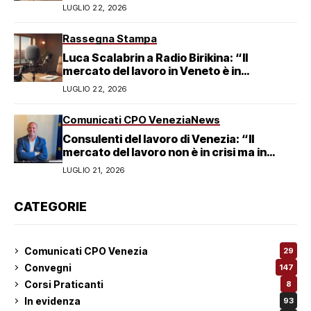
del lavoro veneziano
LUGLIO 22, 2026
Rassegna Stampa
Luca Scalabrin a Radio Birikina: “Il
mercato del lavoro in Veneto è in
trasformazione”
LUGLIO 22, 2026
Comunicati CPO Venezia
News
Consulenti del lavoro di Venezia: “Il
mercato del lavoro non è in crisi ma in
trasformazione, serve responsabilità
LUGLIO 21, 2026
condivisa”
CATEGORIE
Comunicati CPO Venezia
29
Convegni
147
Corsi Praticanti
8
In evidenza
93