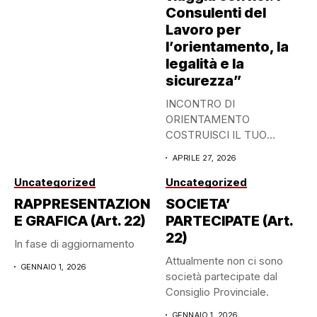
Consulenti del
Lavoro per
l’orientamento, la
legalità e la
sicurezza”
INCONTRO DI
ORIENTAMENTO
COSTRUISCI IL TUO
DOMANI: SCEGLI CON
APRILE 27, 2026
CONSAPEVOLEZZA 27
APRILE...
Uncategorized
Uncategorized
RAPPRESENTAZION
SOCIETA’
E GRAFICA (Art. 22)
PARTECIPATE (Art.
22)
In fase di aggiornamento
Attualmente non ci sono
GENNAIO 1, 2026
società partecipate dal
Consiglio Provinciale.
GENNAIO 1, 2026