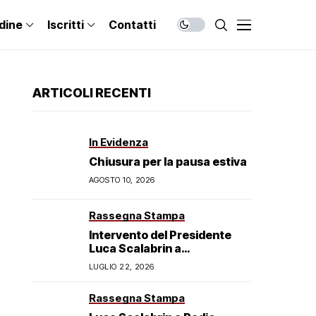
dine
Iscritti
Contatti
ARTICOLI RECENTI
In Evidenza
Chiusura per la pausa estiva
AGOSTO 10, 2026
Rassegna Stampa
Intervento del Presidente
Luca Scalabrin a
Venetouno.it: le nuove sfide
LUGLIO 22, 2026
del mercato del lavoro
veneziano
Rassegna Stampa