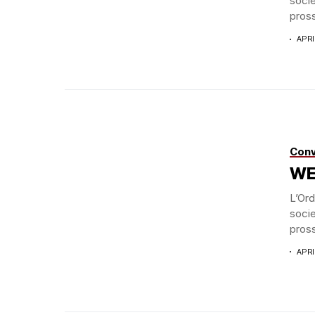
socie
pross
APRI
Conv
WE
L’Ord
socie
pross
APRI