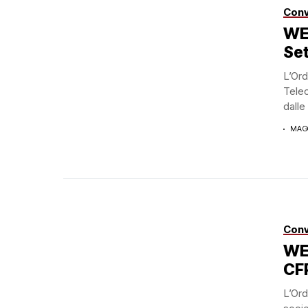
Conv
WE
Set
L’Ord
Telec
dalle
MAGG
Conv
WE
CF
L’Ord