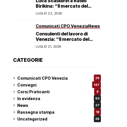
Luca Scalabrin a Radio
Birikina: “Il mercato del
lavoro in Veneto è in
LUGLIO 22, 2026
trasformazione”
Comunicati CPO Venezia
News
Consulenti del lavoro di
Venezia: “Il mercato del
lavoro non è in crisi ma in
LUGLIO 21, 2026
trasformazione, serve
responsabilità condivisa”
CATEGORIE
Comunicati CPO Venezia
29
Convegni
147
Corsi Praticanti
8
In evidenza
93
News
27
Rassegna stampa
18
Uncategorized
38