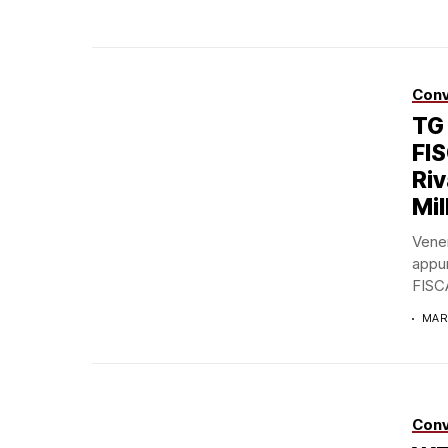
Conv
TG
FI
Riv
Mil
Vener
appu
FISC
MARZ
Conv