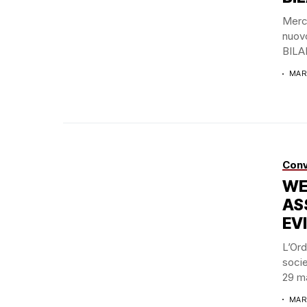
Merco
nuov
BILAN
MAR
Conv
WE
AS
EVI
L’Ord
socie
29 ma
MAR