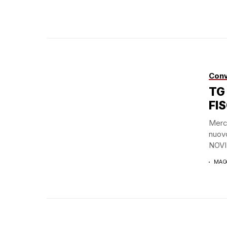
Conv
TG
FIS
Merco
nuov
NOVIT
MAGG