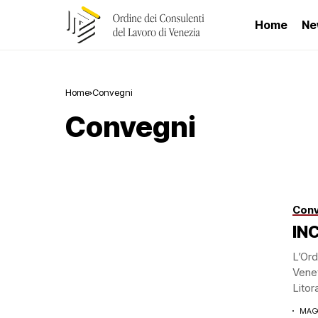
Home
Ne
Home
Convegni
Convegni
Conv
IN
L’Ord
Venet
Litora
MAGG