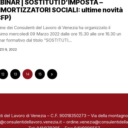
BINAR | SOSTITUTI D’IMPOSTA –
MORTIZZATORI SOCIALI: ultime novità
CFP)
ine dei Consulenti del Lavoro di Venezia ha organizzato il
imo mercoledì 09 Marzo 2022 dalle ore 15.30 alle ore 16.30 un
ar formativo dal titolo “SOSTITUTI...
ZO 9, 2022
12
13
14
15
ti del Lavoro di Venezia – C.F. 90018350273 – Via della montagno
@consulentidellavoro.venezia.it
–
ordine.venezia@consulentidella