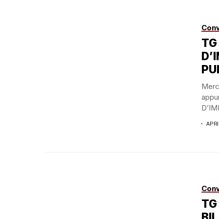
Conv
TG
D’
PU
Merco
appu
D’IM
APRI
Conv
TG
BIL