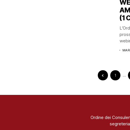
WE
AM
(1 
L’Ord
pross
webin
MAR
1
…
Ordine dei Consulen
segreteria