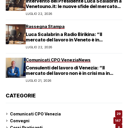
Intervento del Presidente Luca Scalabrin a
Venetouno.it: le nuove sfide del mercato
del lavoro veneziano
LUGLIO 22, 2026
Rassegna Stampa
Luca Scalabrin a Radio Birikina: “Il
mercato del lavoro in Veneto è in
trasformazione”
LUGLIO 22, 2026
Comunicati CPO Venezia
News
Consulenti del lavoro di Venezia: “Il
mercato del lavoro non è in crisi ma in
trasformazione, serve responsabilità
LUGLIO 21, 2026
condivisa”
CATEGORIE
Comunicati CPO Venezia
29
Convegni
147
Corsi Praticanti
8