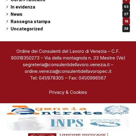
In evidenza
93
News
27
Rassegna stampa
18
Uncategorized
38
Ordine dei Consulenti del Lavoro di Venezia – C.F.
90018350273 – Via della montagnola n. 33 Mestre (Ve)
segreteria@consulentidellavoro.venezia.it
–
ordine.venezia@consulentidellavoropec.it
Tel: 041/978305 – Fax: 041/0996567
Privacy & Cookies