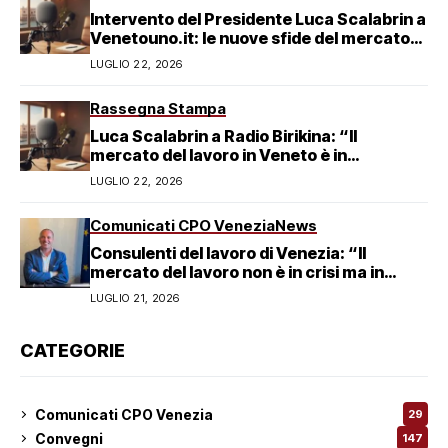
Intervento del Presidente Luca Scalabrin a
Venetouno.it: le nuove sfide del mercato
del lavoro veneziano
LUGLIO 22, 2026
Rassegna Stampa
Luca Scalabrin a Radio Birikina: “Il
mercato del lavoro in Veneto è in
trasformazione”
LUGLIO 22, 2026
Comunicati CPO Venezia
News
Consulenti del lavoro di Venezia: “Il
mercato del lavoro non è in crisi ma in
trasformazione, serve responsabilità
LUGLIO 21, 2026
condivisa”
CATEGORIE
Comunicati CPO Venezia
29
Convegni
147