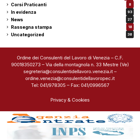
Corsi Praticanti
8
In evidenza
93
News
27
Rassegna stampa
18
Uncategorized
38
Ordine dei Consulenti del Lavoro di Venezia – C.F.
90018350273 – Via della montagnola n. 33 Mestre (Ve)
segreteria@consulentidellavoro.venezia.it
–
ordine.venezia@consulentidellavoropec.it
Tel: 041/978305 – Fax: 041/0996567
Privacy & Cookies