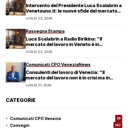
Intervento del Presidente Luca Scalabrin a
Venetouno.it: le nuove sfide del mercato
del lavoro veneziano
LUGLIO 22, 2026
Rassegna Stampa
Luca Scalabrin a Radio Birikina: “Il
mercato del lavoro in Veneto è in
trasformazione”
LUGLIO 22, 2026
Comunicati CPO Venezia
News
Consulenti del lavoro di Venezia: “Il
mercato del lavoro non è in crisi ma in
trasformazione, serve responsabilità
LUGLIO 21, 2026
condivisa”
CATEGORIE
Comunicati CPO Venezia
29
Convegni
147