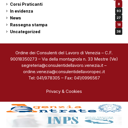
Corsi Praticanti
8
In evidenza
93
News
27
Rassegna stampa
18
Uncategorized
38
Ordine dei Consulenti del Lavoro di Venezia – C.F.
90018350273 – Via della montagnola n. 33 Mestre (Ve)
segreteria@consulentidellavoro.venezia.it
–
ordine.venezia@consulentidellavoropec.it
Tel: 041/978305 – Fax: 041/0996567
Privacy & Cookies