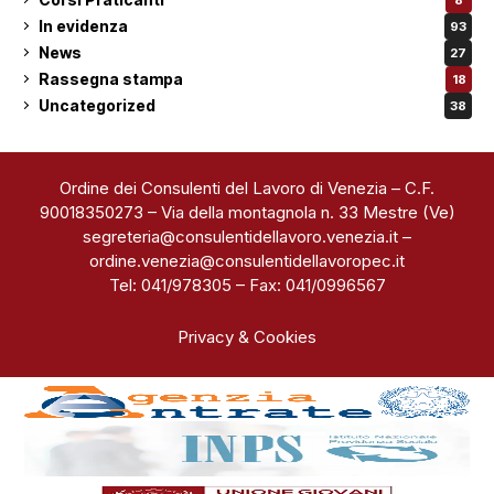
In evidenza
93
News
27
Rassegna stampa
18
Uncategorized
38
Ordine dei Consulenti del Lavoro di Venezia – C.F.
90018350273 – Via della montagnola n. 33 Mestre (Ve)
segreteria@consulentidellavoro.venezia.it
–
ordine.venezia@consulentidellavoropec.it
Tel: 041/978305 – Fax: 041/0996567
Privacy & Cookies