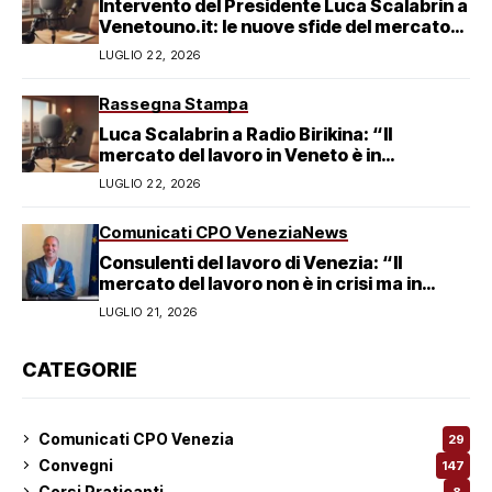
Intervento del Presidente Luca Scalabrin a
Venetouno.it: le nuove sfide del mercato
del lavoro veneziano
LUGLIO 22, 2026
Rassegna Stampa
Luca Scalabrin a Radio Birikina: “Il
mercato del lavoro in Veneto è in
trasformazione”
LUGLIO 22, 2026
Comunicati CPO Venezia
News
Consulenti del lavoro di Venezia: “Il
mercato del lavoro non è in crisi ma in
trasformazione, serve responsabilità
LUGLIO 21, 2026
condivisa”
CATEGORIE
Comunicati CPO Venezia
29
Convegni
147
Corsi Praticanti
8