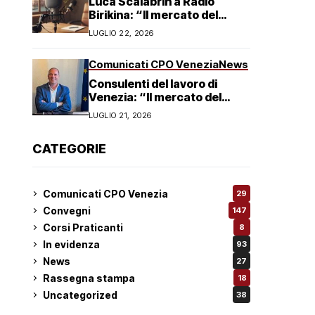
Luca Scalabrin a Radio
Birikina: “Il mercato del
lavoro in Veneto è in
LUGLIO 22, 2026
trasformazione”
Comunicati CPO Venezia
News
Consulenti del lavoro di
Venezia: “Il mercato del
lavoro non è in crisi ma in
LUGLIO 21, 2026
trasformazione, serve
responsabilità condivisa”
CATEGORIE
Comunicati CPO Venezia
29
Convegni
147
Corsi Praticanti
8
In evidenza
93
News
27
Rassegna stampa
18
Uncategorized
38