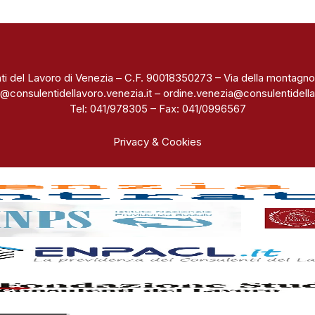
ti del Lavoro di Venezia – C.F. 90018350273 – Via della montagno
@consulentidellavoro.venezia.it
–
ordine.venezia@consulentidella
Tel: 041/978305 – Fax: 041/0996567
Privacy & Cookies