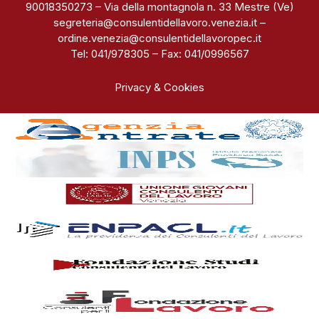
90018350273 – Via della montagnola n. 33 Mestre (Ve)
segreteria@consulentidellavoro.venezia.it
–
ordine.venezia@consulentidellavoropec.it
Tel: 041/978305 – Fax: 041/0996567
Privacy & Cookies