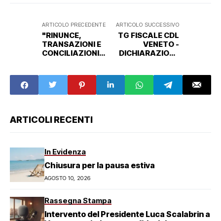
ARTICOLO PRECEDENTE
ARTICOLO SUCCESSIVO
"RINUNCE,
TG FISCALE CDL
TRANSAZIONI E
VENETO -
CONCILIAZIONI
DICHIARAZIONE
NEL DIRITTO DEL
DEGLI AIUTI DI
LAVORO" - Ordine
STATO LA CUI
CDL Venezia,
SCADENZA E'
ANCL UP Venezia
FISSATA PER IL
e UGCDL Venezia
30.11.2022 (1 CFP)
(4 CFP)
ARTICOLI RECENTI
In Evidenza
Chiusura per la pausa estiva
AGOSTO 10, 2026
Rassegna Stampa
Intervento del Presidente Luca Scalabrin a