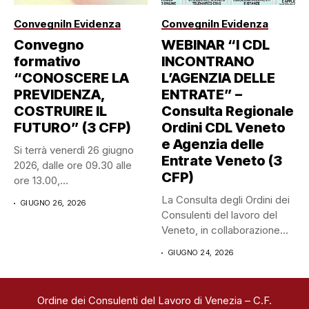
Convegni
In Evidenza
Convegni
In Evidenza
Convegno
WEBINAR “I CDL
formativo
INCONTRANO
“CONOSCERE LA
L’AGENZIA DELLE
PREVIDENZA,
ENTRATE” –
COSTRUIRE IL
Consulta Regionale
FUTURO” (3 CFP)
Ordini CDL Veneto
e Agenzia delle
Si terrà venerdì 26 giugno
Entrate Veneto (3
2026, dalle ore 09.30 alle
CFP)
ore 13.00,...
La Consulta degli Ordini dei
GIUGNO 26, 2026
Consulenti del lavoro del
Veneto, in collaborazione
con...
GIUGNO 24, 2026
Ordine dei Consulenti del Lavoro di Venezia – C.F.