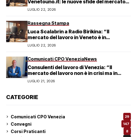
Venetouno.it: le nuove sfide del mercato
del lavoro veneziano
LUGLIO 22, 2026
Rassegna Stampa
Luca Scalabrin a Radio Birikina: “Il
mercato del lavoro in Veneto è in
trasformazione”
LUGLIO 22, 2026
Comunicati CPO Venezia
News
Consulenti del lavoro di Venezia: “Il
mercato del lavoro non è in crisi ma in
trasformazione, serve responsabilità
LUGLIO 21, 2026
condivisa”
CATEGORIE
Comunicati CPO Venezia
29
Convegni
147
Corsi Praticanti
8