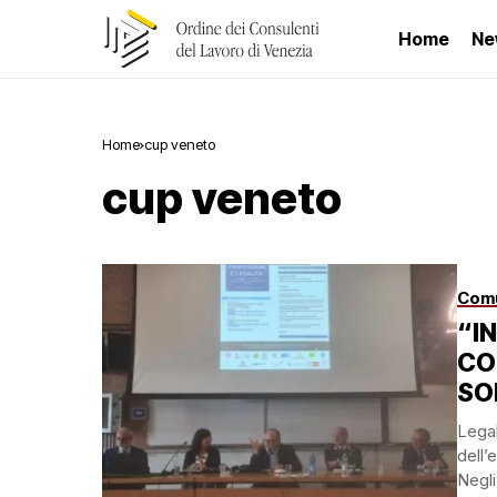
Home
Ne
Home
cup veneto
cup veneto
Comu
“I
CO
SO
Legal
dell’
Negli 