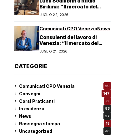
Luca Scalabrin a Radio
Birikina: “Il mercato del
lavoro in Veneto è in
LUGLIO 22, 2026
trasformazione”
Comunicati CPO Venezia
News
Consulenti del lavoro di
Venezia: “Il mercato del
lavoro non è in crisi ma in
LUGLIO 21, 2026
trasformazione, serve
responsabilità condivisa”
CATEGORIE
Comunicati CPO Venezia
29
Convegni
147
Corsi Praticanti
8
In evidenza
93
News
27
Rassegna stampa
18
Uncategorized
38