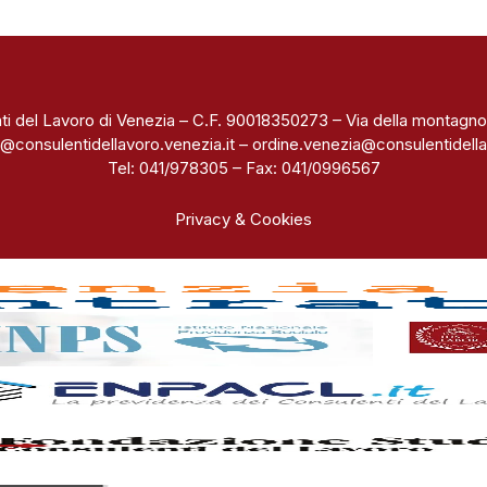
ti del Lavoro di Venezia – C.F. 90018350273 – Via della montagno
@consulentidellavoro.venezia.it
–
ordine.venezia@consulentidella
Tel: 041/978305 – Fax: 041/0996567
Privacy & Cookies