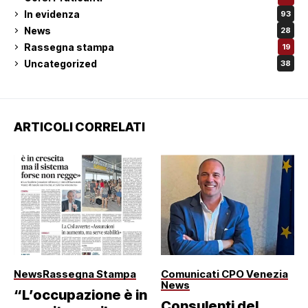
In evidenza
93
News
28
Rassegna stampa
19
Uncategorized
38
ARTICOLI CORRELATI
News
Rassegna Stampa
Comunicati CPO Venezia
News
“L’occupazione è in
Consulenti del