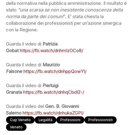
della normativa nella pubblica amministrazione. Il risultato è
stato
“una scarsa se non inesistente conoscenza della
norma da parte dei comuni
”. E’ stata chiesta la
collaborazione dei professionisti per un’azione sinergica
con la Regione.
Guarda il video di
Patrizia
Gobat
https://fb.watch/dnhmIzOCo8/
Guarda il video di
Maurizio
Falsone
https://fb.watch/dnhppQowYI/
Guarda il video di
Pierluigi
Granata
https://fb.watch/dnhqCbdI2-/
Guarda il video del
Gen. B. Giovanni
Salerno
https://fb.watch/dnhukaZGPI/
Cup Veneto
Legalità
Professioni
Professionisti
Veneto