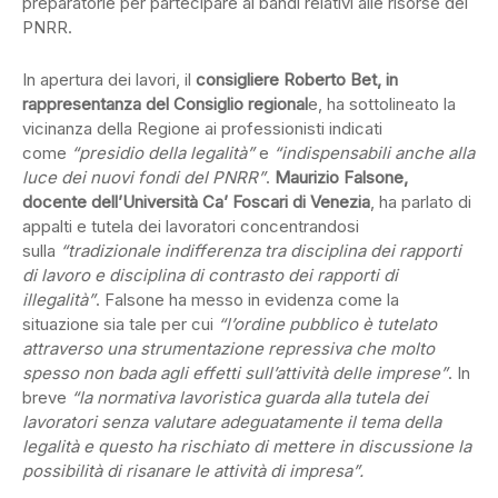
preparatorie per partecipare ai bandi relativi alle risorse del
PNRR.
In apertura dei lavori, il
consigliere Roberto Bet, in
rappresentanza del Consiglio regional
e, ha sottolineato la
vicinanza della Regione ai professionisti indicati
come
“presidio della legalità”
e
“indispensabili anche alla
luce dei nuovi fondi del PNRR”
.
Maurizio Falsone,
docente dell’Università Ca’ Foscari di Venezia
, ha parlato di
appalti e tutela dei lavoratori concentrandosi
sulla
“tradizionale indifferenza tra disciplina dei rapporti
di lavoro e disciplina di contrasto dei rapporti di
illegalità”
. Falsone ha messo in evidenza come la
situazione sia tale per cui
“l’ordine pubblico è tutelato
attraverso una strumentazione repressiva che molto
spesso non bada agli effetti sull’attività delle imprese”
. In
breve
“la normativa lavoristica guarda alla tutela dei
lavoratori senza valutare adeguatamente il tema della
legalità e questo ha rischiato di mettere in discussione la
possibilità di risanare le attività di impresa”.