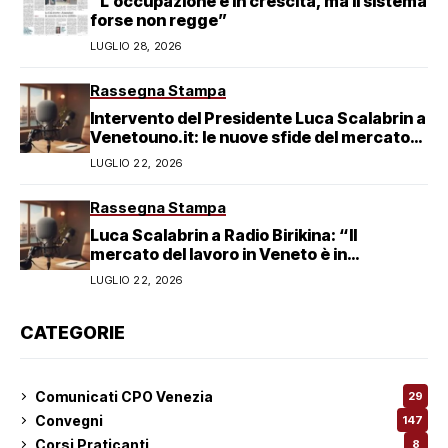
“L’occupazione è in crescita, ma il sistema
forse non regge”
LUGLIO 28, 2026
Rassegna Stampa
Intervento del Presidente Luca Scalabrin a
Venetouno.it: le nuove sfide del mercato
del lavoro veneziano
LUGLIO 22, 2026
Rassegna Stampa
Luca Scalabrin a Radio Birikina: “Il
mercato del lavoro in Veneto è in
trasformazione”
LUGLIO 22, 2026
CATEGORIE
Comunicati CPO Venezia
29
Convegni
147
Corsi Praticanti
8