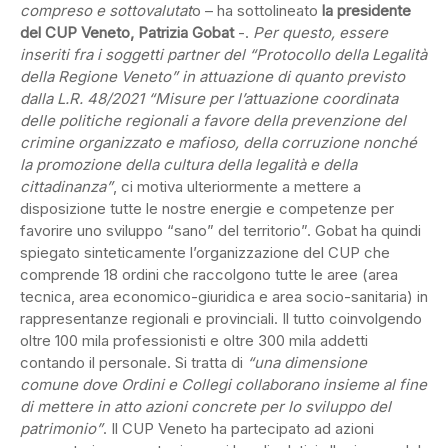
compreso e sottovalutat
o – ha sottolineato
la presidente
del CUP Veneto, Patrizia Gobat
-.
Per questo, essere
inseriti fra i soggetti partner del “Protocollo della Legalità
della Regione Veneto” in attuazione di quanto previsto
dalla L.R. 48/2021 “Misure per l’attuazione coordinata
delle politiche regionali a favore della prevenzione del
crimine organizzato e mafioso, della corruzione nonché
la promozione della cultura della legalità e della
cittadinanza”
, ci motiva ulteriormente a mettere a
disposizione tutte le nostre energie e competenze per
favorire uno sviluppo “sano” del territorio”. Gobat ha quindi
spiegato sinteticamente l’organizzazione del CUP che
comprende 18 ordini che raccolgono tutte le aree (area
tecnica, area economico-giuridica e area socio-sanitaria) in
rappresentanze regionali e provinciali. Il tutto coinvolgendo
oltre 100 mila professionisti e oltre 300 mila addetti
contando il personale. Si tratta di
“una dimensione
comune dove Ordini e Collegi collaborano insieme al fine
di mettere in atto azioni concrete per lo sviluppo del
patrimonio”
. Il CUP Veneto ha partecipato ad azioni