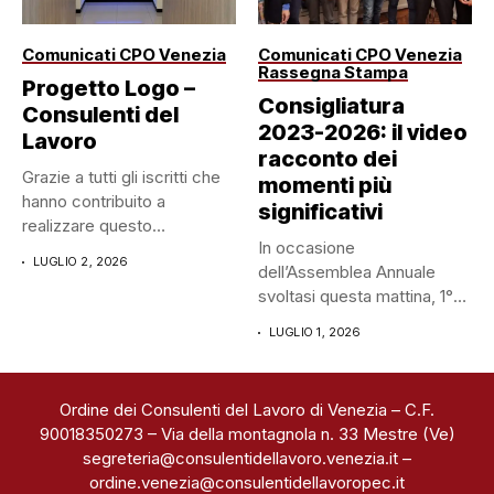
Comunicati CPO Venezia
Comunicati CPO Venezia
Rassegna Stampa
Progetto Logo –
Consigliatura
Consulenti del
2023-2026: il video
Lavoro
racconto dei
Grazie a tutti gli iscritti che
momenti più
hanno contribuito a
significativi
realizzare questo
In occasione
progetto....
LUGLIO 2, 2026
dell’Assemblea Annuale
svoltasi questa mattina, 1°
luglio 2026, abbiamo
LUGLIO 1, 2026
ripercorso...
Ordine dei Consulenti del Lavoro di Venezia – C.F.
90018350273 – Via della montagnola n. 33 Mestre (Ve)
segreteria@consulentidellavoro.venezia.it
–
ordine.venezia@consulentidellavoropec.it