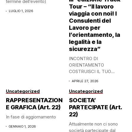
termine dell’evento)
Tour – “Il lavoro
LUGLIO 1, 2026
viaggia con noi! I
Consulenti del
Lavoro per
l’orientamento, la
legalità e la
sicurezza”
INCONTRO DI
ORIENTAMENTO
COSTRUISCI IL TUO
DOMANI: SCEGLI CON
APRILE 27, 2026
CONSAPEVOLEZZA 27
APRILE...
Uncategorized
Uncategorized
RAPPRESENTAZION
SOCIETA’
E GRAFICA (Art. 22)
PARTECIPATE (Art.
22)
In fase di aggiornamento
Attualmente non ci sono
GENNAIO 1, 2026
società partecipate dal