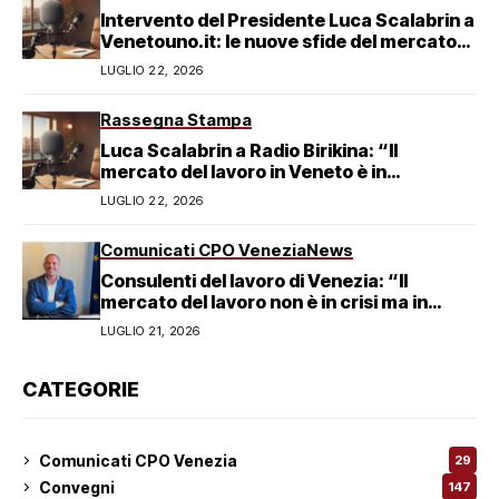
Intervento del Presidente Luca Scalabrin a
Venetouno.it: le nuove sfide del mercato
del lavoro veneziano
LUGLIO 22, 2026
Rassegna Stampa
Luca Scalabrin a Radio Birikina: “Il
mercato del lavoro in Veneto è in
trasformazione”
LUGLIO 22, 2026
Comunicati CPO Venezia
News
Consulenti del lavoro di Venezia: “Il
mercato del lavoro non è in crisi ma in
trasformazione, serve responsabilità
LUGLIO 21, 2026
condivisa”
CATEGORIE
Comunicati CPO Venezia
29
Convegni
147