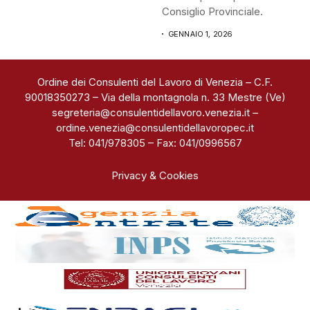
Consiglio Provinciale.
GENNAIO 1, 2026
Ordine dei Consulenti del Lavoro di Venezia – C.F.
90018350273 – Via della montagnola n. 33 Mestre (Ve)
segreteria@consulentidellavoro.venezia.it
–
ordine.venezia@consulentidellavoropec.it
Tel: 041/978305 – Fax: 041/0996567
Privacy & Cookies