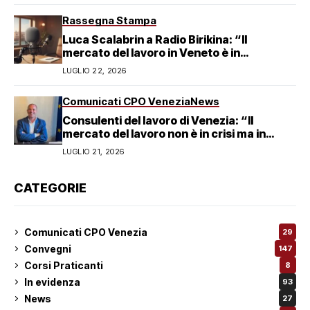
Rassegna Stampa
Luca Scalabrin a Radio Birikina: “Il
mercato del lavoro in Veneto è in
trasformazione”
LUGLIO 22, 2026
Comunicati CPO Venezia
News
Consulenti del lavoro di Venezia: “Il
mercato del lavoro non è in crisi ma in
trasformazione, serve responsabilità
LUGLIO 21, 2026
condivisa”
CATEGORIE
Comunicati CPO Venezia
29
Convegni
147
Corsi Praticanti
8
In evidenza
93
News
27